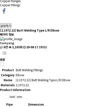
Copper Flanges
Copper Fittings
공유하기
[2.1972.22] Butt Welding Type L/R Elbow
페이지 정보
Samyang
0건
3,103회
20-08-17 19:52
본문
Product
Butt Welding Fittings
Category
Elbow
Name
[2.1972.22] Butt Welding Type L/R Elbow
Materials
2.1972.22
Product Information
Unit : mm
Pipe
Dimension