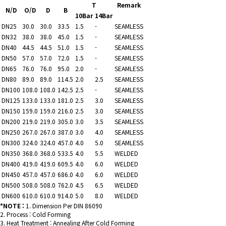
T
Remark
N/D
O/D
D
B
10Bar
14Bar
DN25
30.0
30.0
33.5
1.5
-
SEAMLESS
DN32
38.0
38.0
45.0
1.5
-
SEAMLESS
DN40
44.5
44.5
51.0
1.5
-
SEAMLESS
DN50
57.0
57.0
72.0
1.5
-
SEAMLESS
DN65
76.0
76.0
95.0
2.0
-
SEAMLESS
DN80
89.0
89.0
114.5
2.0
2.5
SEAMLESS
DN100
108.0
108.0
142.5
2.5
-
SEAMLESS
DN125
133.0
133.0
181.0
2.5
3.0
SEAMLESS
DN150
159.0
159.0
216.0
2.5
3.0
SEAMLESS
DN200
219.0
219.0
305.0
3.0
3.5
SEAMLESS
DN250
267.0
267.0
387.0
3.0
4.0
SEAMLESS
DN300
324.0
324.0
457.0
4.0
5.0
SEAMLESS
DN350
368.0
368.0
533.5
4.0
5.5
WELDED
DN400
419.0
419.0
609.5
4.0
6.0
WELDED
DN450
457.0
457.0
686.0
4.0
6.0
WELDED
DN500
508.0
508.0
762.0
4.5
6.5
WELDED
DN600
610.0
610.0
914.0
5.0
8.0
WELDED
*NOTE :
1. Dimension Per DIN 86090
2. Process : Cold Forming
3. Heat Treatment : Annealing After Cold Forming